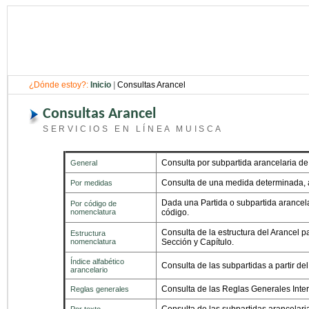
¿Dónde estoy?:
Inicio
|
Consultas Arancel
Consultas Arancel
SERVICIOS EN LÍNEA MUISCA
Consulta por subpartida arancelaria de 
General
Consulta de una medida determinada, a
Por medidas
Dada una Partida o subpartida arancela
Por código de
nomenclatura
código.
Consulta de la estructura del Arancel 
Estructura
nomenclatura
Sección y Capítulo.
Índice alfabético
Consulta de las subpartidas a partir de
arancelario
Consulta de las Reglas Generales Inter
Reglas generales